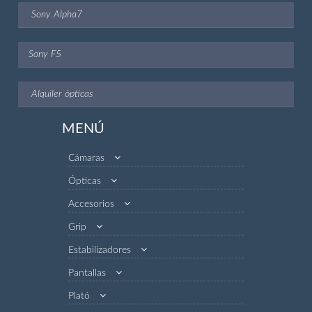
Sony Alpha7
Sony F5
Alquiler ópticas
MENÚ
Cámaras
Ópticas
Accesorios
Grip
Estabilizadores
Pantallas
Plató