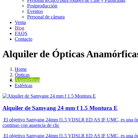
Personal técnico para rodajes de Cine y Publicidad
Postproducción
Eventos
Personal de cámara
Venta
Blog
FAQS
Contacto
Alquiler de Ópticas Anamórfica
Home
Ópticas
Anamórficas
Anamórficas
Esféricas
Alquiler de Samyang 24 mm f 1.5 Montura E
El objetivo Samyang 24mm f1.5 VDSLR ED AS IF UMC, es una óptica de
continuo con ausencia de clic
El objetivo Samyang 24mm f1.5 VDSLR ED AS IF UMC, es una óptica de