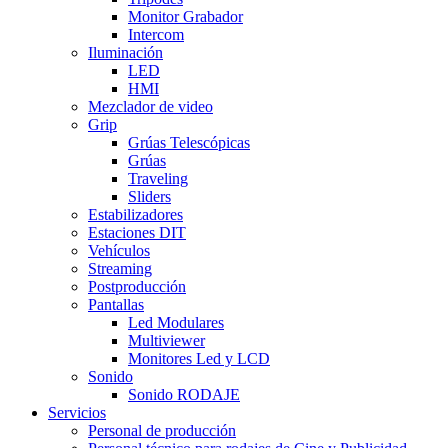
Monitor Grabador
Intercom
Iluminación
LED
HMI
Mezclador de video
Grip
Grúas Telescópicas
Grúas
Traveling
Sliders
Estabilizadores
Estaciones DIT
Vehículos
Streaming
Postproducción
Pantallas
Led Modulares
Multiviewer
Monitores Led y LCD
Sonido
Sonido RODAJE
Servicios
Personal de producción