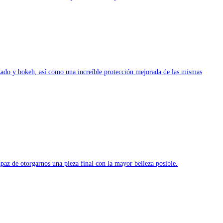
zado y bokeh, así como una increíble protección mejorada de las mismas
az de otorgarnos una pieza final con la mayor belleza posible.