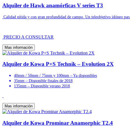
Alquiler de Hawk anamórficas V series T3
Calidad nítida y con gran profundidad de campo. Un teleobjetivo idóneo para
PRECIO A CONSULTAR
Mas información
Alquiler de Kowa P+S Technik – Evolution 2X
40mm / 50mm / 75mm y 100mm – Ya disponibles
35mm – Disponible finales de 2018
135mm – Disponible verano 2018
Mas información
Alquiler de Kowa Prominar Anamorphic T2.4